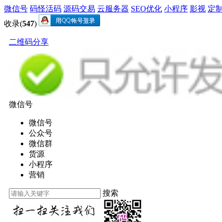
微信号
码怪活码
源码交易
云服务器
SEO优化
小程序
影视
定
收录(
547
)
二维码分享
微信号
微信号
公众号
微信群
货源
小程序
营销
搜索