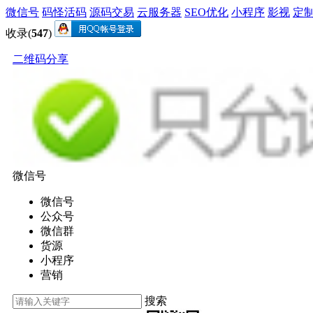
微信号
码怪活码
源码交易
云服务器
SEO优化
小程序
影视
定
收录(
547
)
二维码分享
微信号
微信号
公众号
微信群
货源
小程序
营销
搜索