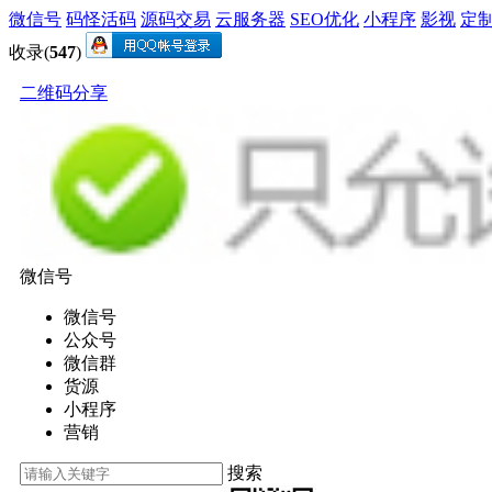
微信号
码怪活码
源码交易
云服务器
SEO优化
小程序
影视
定
收录(
547
)
二维码分享
微信号
微信号
公众号
微信群
货源
小程序
营销
搜索