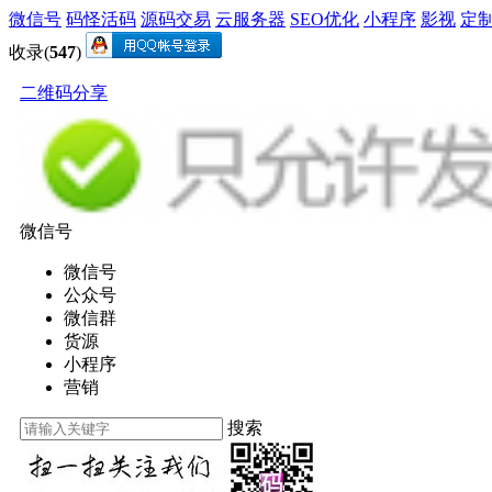
微信号
码怪活码
源码交易
云服务器
SEO优化
小程序
影视
定
收录(
547
)
二维码分享
微信号
微信号
公众号
微信群
货源
小程序
营销
搜索