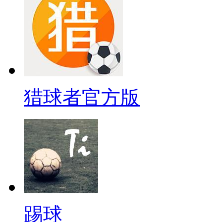
猎球者官方版
踢球