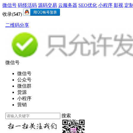
微信号
码怪活码
源码交易
云服务器
SEO优化
小程序
影视
定
收录(
547
)
二维码分享
微信号
微信号
公众号
微信群
货源
小程序
营销
搜索