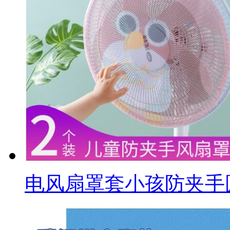
电风扇罩套小孩防夹手