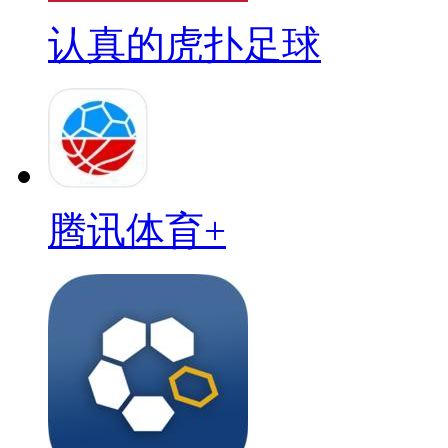
认真的虎扑足球
腾讯体育+