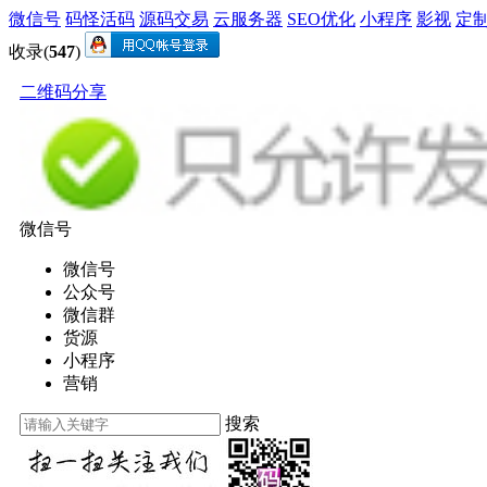
微信号
码怪活码
源码交易
云服务器
SEO优化
小程序
影视
定
收录(
547
)
二维码分享
微信号
微信号
公众号
微信群
货源
小程序
营销
搜索