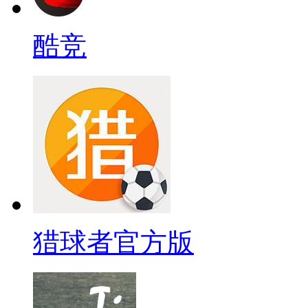
酷竞
猎球者官方版