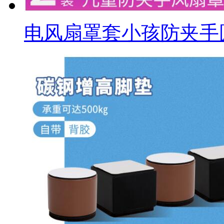
电风扇罩套小孩防夹手