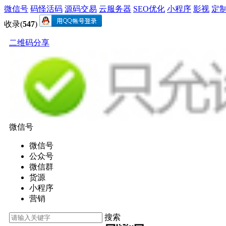
微信号
码怪活码
源码交易
云服务器
SEO优化
小程序
影视
定
收录(
547
)
二维码分享
微信号
微信号
公众号
微信群
货源
小程序
营销
搜索