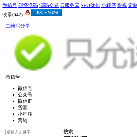
微信号
码怪活码
源码交易
云服务器
SEO优化
小程序
影视
定
收录(
547
)
二维码分享
微信号
微信号
公众号
微信群
货源
小程序
营销
搜索