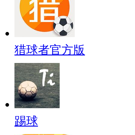
猎球者官方版
踢球