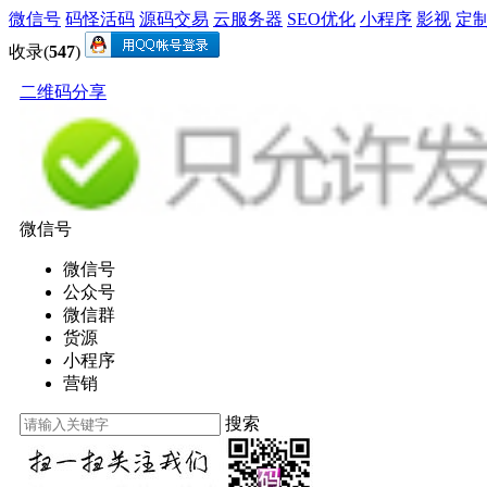
微信号
码怪活码
源码交易
云服务器
SEO优化
小程序
影视
定
收录(
547
)
二维码分享
微信号
微信号
公众号
微信群
货源
小程序
营销
搜索