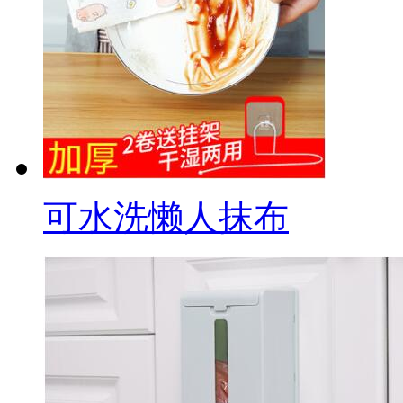
可水洗懒人抹布