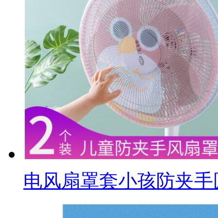
电风扇罩套小孩防夹手