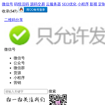
微信号
码怪活码
源码交易
云服务器
SEO优化
小程序
影视
定
收录(
547
)
二维码分享
微信号
微信号
公众号
微信群
货源
小程序
营销
搜索