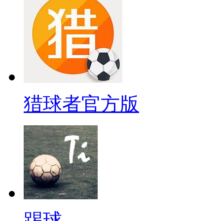
猎球者官方版
踢球