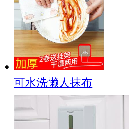
可水洗懒人抹布