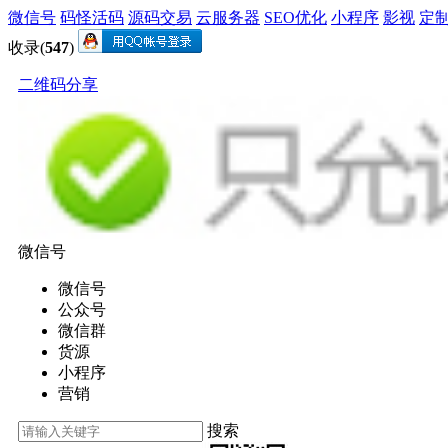
微信号
码怪活码
源码交易
云服务器
SEO优化
小程序
影视
定
收录(
547
)
二维码分享
微信号
微信号
公众号
微信群
货源
小程序
营销
搜索