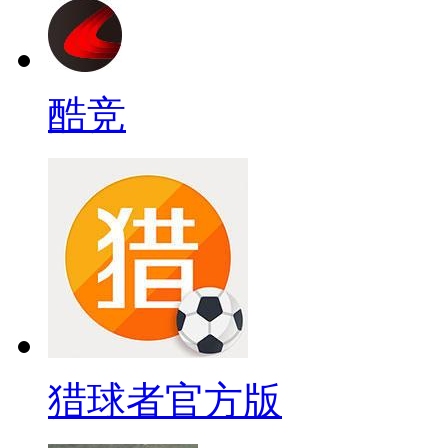
酷竞
猎球者官方版