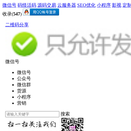
微信号
码怪活码
源码交易
云服务器
SEO优化
小程序
影视
定
收录(
547
)
二维码分享
微信号
微信号
公众号
微信群
货源
小程序
营销
搜索