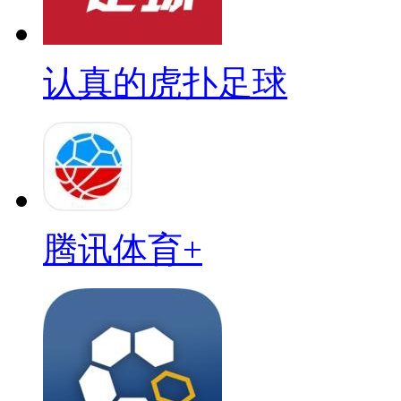
认真的虎扑足球
腾讯体育+