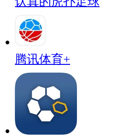
认真的虎扑足球
腾讯体育+