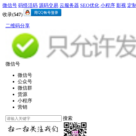
微信号
码怪活码
源码交易
云服务器
SEO优化
小程序
影视
定
收录(
547
)
二维码分享
微信号
微信号
公众号
微信群
货源
小程序
营销
搜索