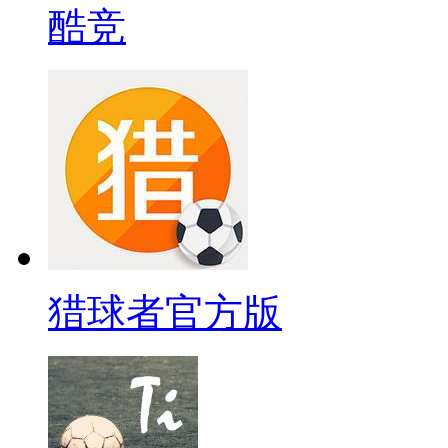
酷竞
猎球者官方版