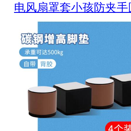
电风扇罩套小孩防夹手