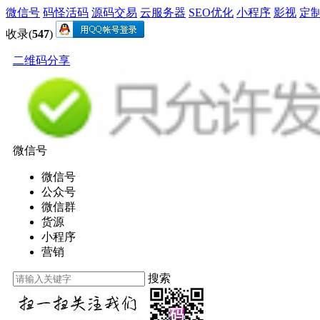
微信号
码怪活码
源码交易
云服务器
SEO优化
小程序
影视
定
收录(
547
)
二维码分享
微信号
微信号
公众号
微信群
货源
小程序
营销
搜索