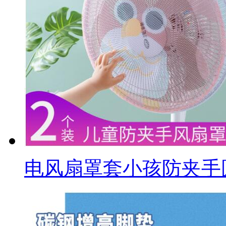
电风扇罩套小孩防夹手