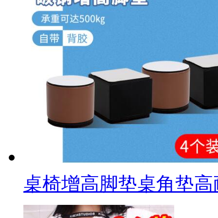
桌椅增高脚垫桌角垫高