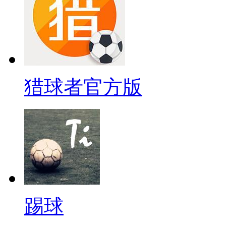
猎球者官方版
踢球