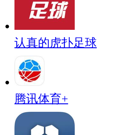
认真的虎扑足球
腾讯体育+