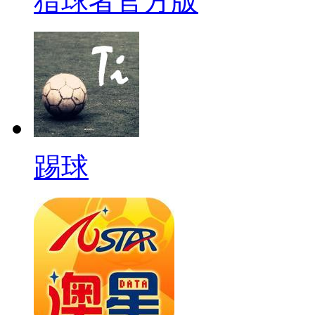
猎球者官方版
踢球