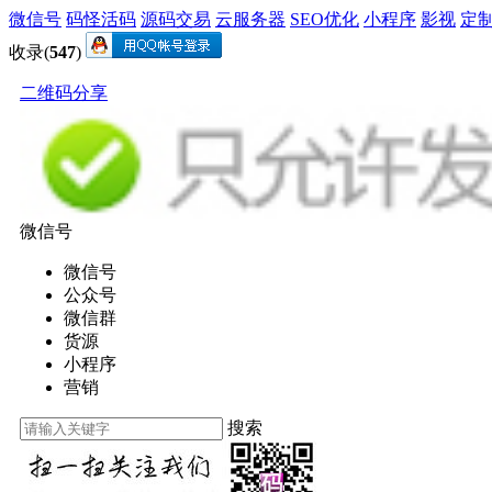
微信号
码怪活码
源码交易
云服务器
SEO优化
小程序
影视
定
收录(
547
)
二维码分享
微信号
微信号
公众号
微信群
货源
小程序
营销
搜索