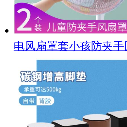
电风扇罩套小孩防夹手