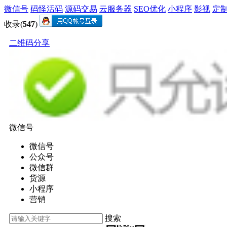
微信号
码怪活码
源码交易
云服务器
SEO优化
小程序
影视
定
收录(
547
)
二维码分享
微信号
微信号
公众号
微信群
货源
小程序
营销
搜索