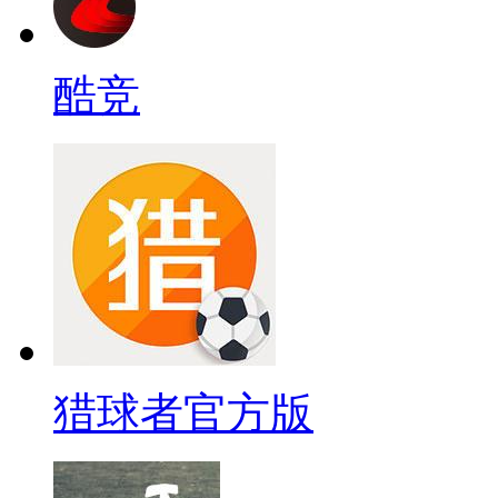
酷竞
猎球者官方版