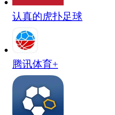
认真的虎扑足球
腾讯体育+