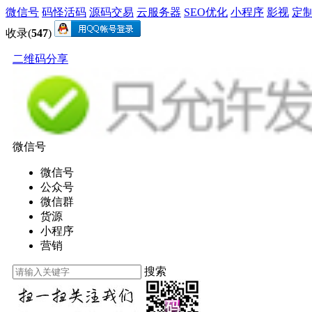
微信号
码怪活码
源码交易
云服务器
SEO优化
小程序
影视
定
收录(
547
)
二维码分享
微信号
微信号
公众号
微信群
货源
小程序
营销
搜索