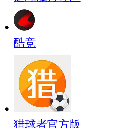
酷竞
猎球者官方版