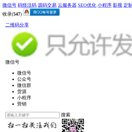
微信号
码怪活码
源码交易
云服务器
SEO优化
小程序
影视
定
收录(
547
)
二维码分享
微信号
微信号
公众号
微信群
货源
小程序
营销
搜索