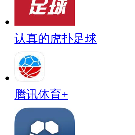
认真的虎扑足球
腾讯体育+