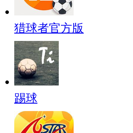
猎球者官方版
踢球