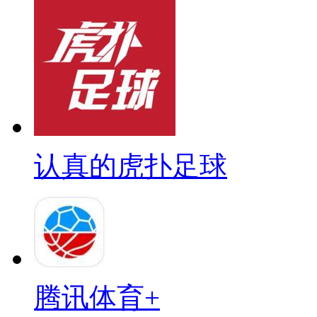
认真的虎扑足球
腾讯体育+