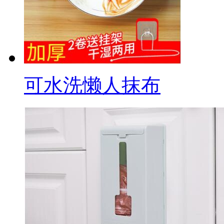
可水洗懒人抹布