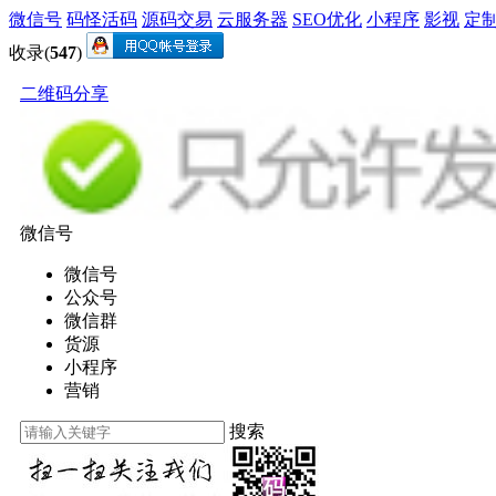
微信号
码怪活码
源码交易
云服务器
SEO优化
小程序
影视
定
收录(
547
)
二维码分享
微信号
微信号
公众号
微信群
货源
小程序
营销
搜索