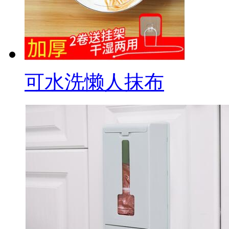
可水洗懒人抹布