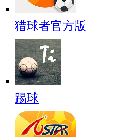
猎球者官方版
踢球