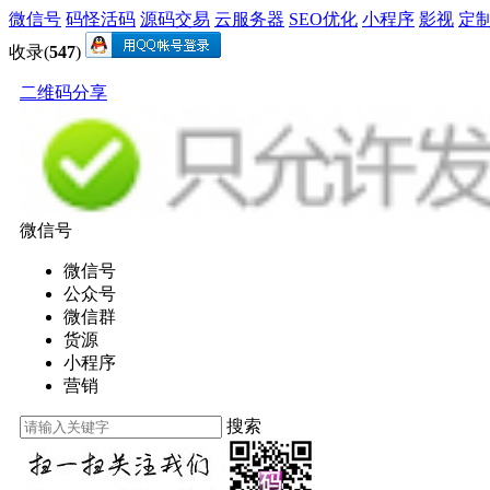
微信号
码怪活码
源码交易
云服务器
SEO优化
小程序
影视
定
收录(
547
)
二维码分享
微信号
微信号
公众号
微信群
货源
小程序
营销
搜索