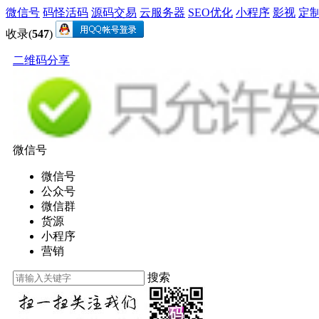
微信号
码怪活码
源码交易
云服务器
SEO优化
小程序
影视
定
收录(
547
)
二维码分享
微信号
微信号
公众号
微信群
货源
小程序
营销
搜索