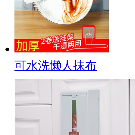
可水洗懒人抹布