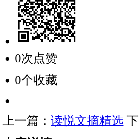
0次点赞
0个收藏
上一篇：
读悦文摘精选
下