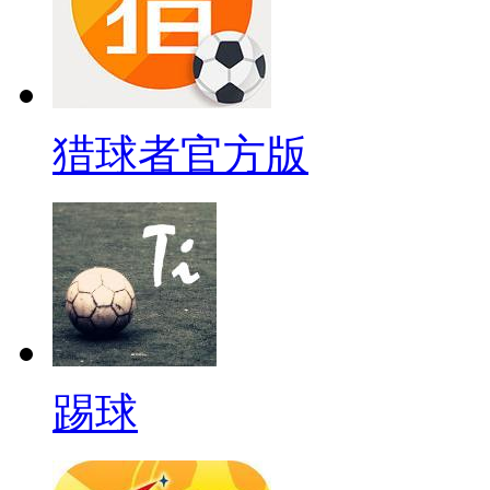
猎球者官方版
踢球