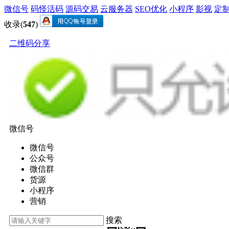
微信号
码怪活码
源码交易
云服务器
SEO优化
小程序
影视
定
收录(
547
)
二维码分享
微信号
微信号
公众号
微信群
货源
小程序
营销
搜索