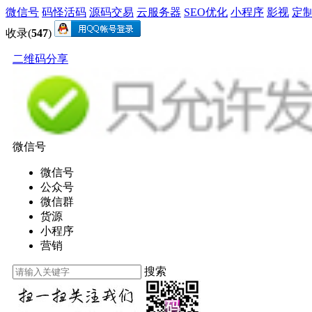
微信号
码怪活码
源码交易
云服务器
SEO优化
小程序
影视
定
收录(
547
)
二维码分享
微信号
微信号
公众号
微信群
货源
小程序
营销
搜索