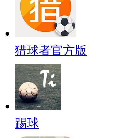
猎球者官方版
踢球