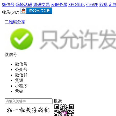
微信号
码怪活码
源码交易
云服务器
SEO优化
小程序
影视
定
收录(
547
)
二维码分享
微信号
微信号
公众号
微信群
货源
小程序
营销
搜索