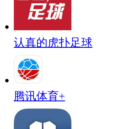
认真的虎扑足球
腾讯体育+