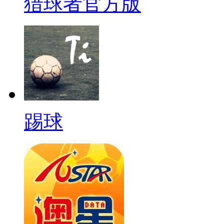
猎球者官方版
踢球