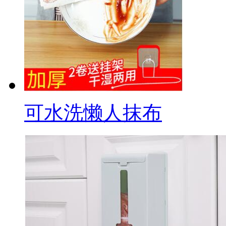
可水洗懒人抹布