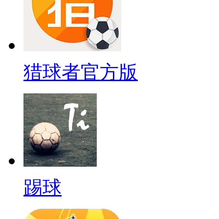
猎球者官方版
踢球