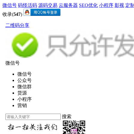
微信号
码怪活码
源码交易
云服务器
SEO优化
小程序
影视
定
收录(
547
)
二维码分享
微信号
微信号
公众号
微信群
货源
小程序
营销
搜索