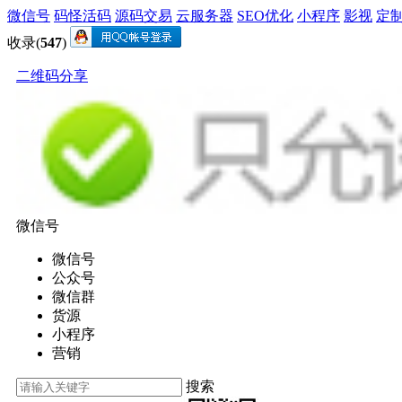
微信号
码怪活码
源码交易
云服务器
SEO优化
小程序
影视
定
收录(
547
)
二维码分享
微信号
微信号
公众号
微信群
货源
小程序
营销
搜索