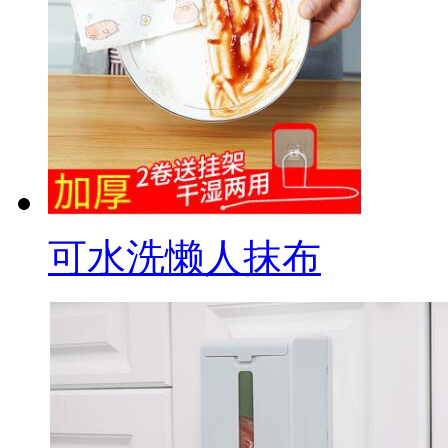
可水洗懒人抹布