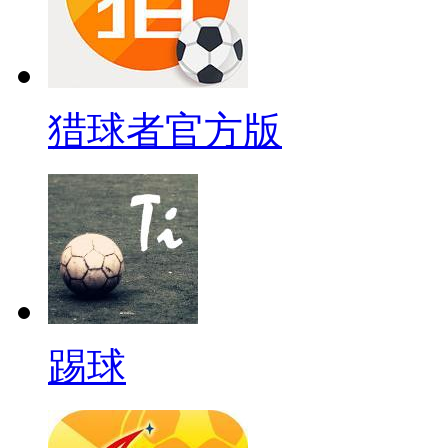
猎球者官方版
踢球