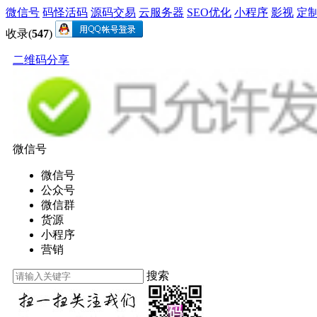
微信号
码怪活码
源码交易
云服务器
SEO优化
小程序
影视
定
收录(
547
)
二维码分享
微信号
微信号
公众号
微信群
货源
小程序
营销
搜索