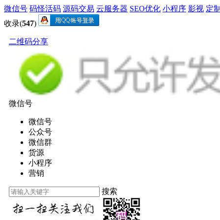
微信号
码怪活码
源码交易
云服务器
SEO优化
小程序
影视
定
收录(
547
)
二维码分享
微信号
微信号
公众号
微信群
货源
小程序
营销
搜索