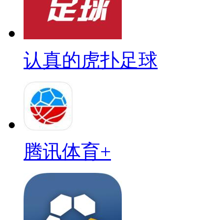
认真的虎扑足球
腾讯体育+