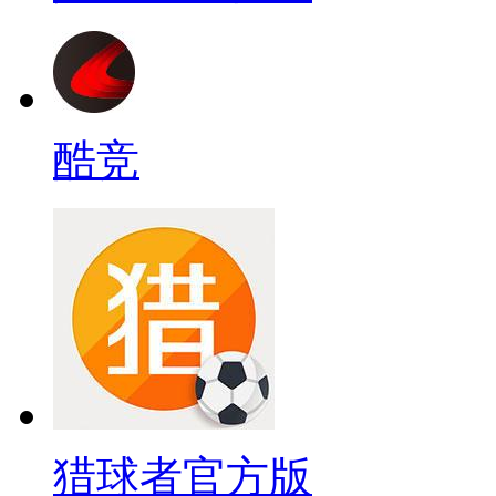
酷竞
猎球者官方版