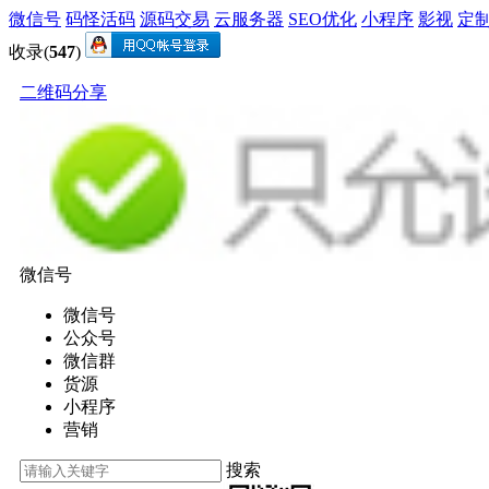
微信号
码怪活码
源码交易
云服务器
SEO优化
小程序
影视
定
收录(
547
)
二维码分享
微信号
微信号
公众号
微信群
货源
小程序
营销
搜索