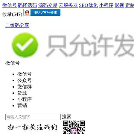
微信号
码怪活码
源码交易
云服务器
SEO优化
小程序
影视
定
收录(
547
)
二维码分享
微信号
微信号
公众号
微信群
货源
小程序
营销
搜索