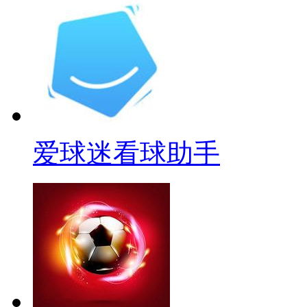
爱球迷看球助手