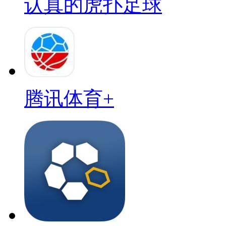
认真的虎扑足球
腾讯体育+