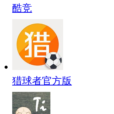
酷竞
猎球者官方版