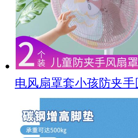
电风扇罩套小孩防夹手