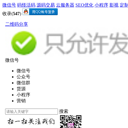
微信号
码怪活码
源码交易
云服务器
SEO优化
小程序
影视
定
收录(
547
)
二维码分享
微信号
微信号
公众号
微信群
货源
小程序
营销
搜索