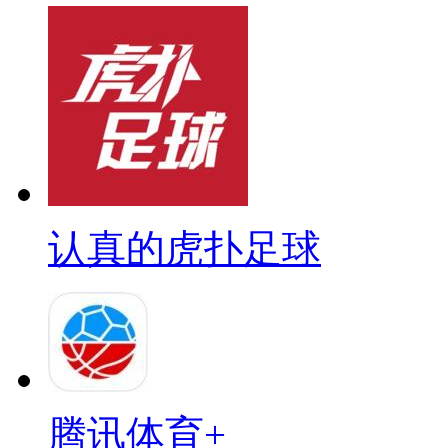
认真的虎扑足球
腾讯体育+