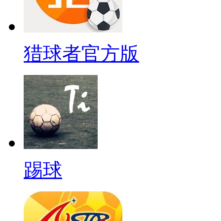
猎球者官方版
踢球