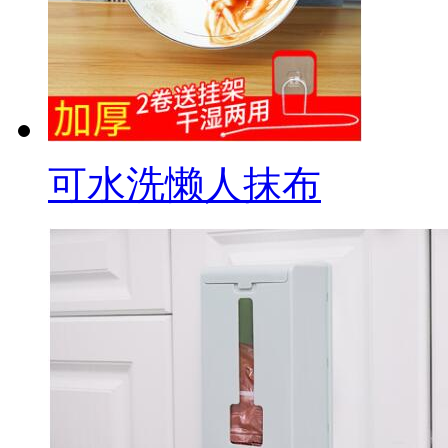
可水洗懒人抹布