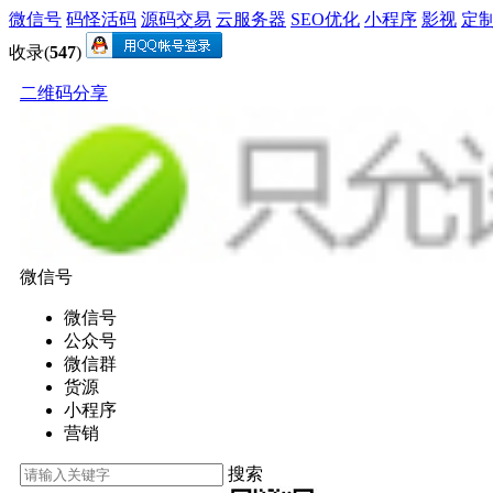
微信号
码怪活码
源码交易
云服务器
SEO优化
小程序
影视
定
收录(
547
)
二维码分享
微信号
微信号
公众号
微信群
货源
小程序
营销
搜索