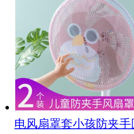
电风扇罩套小孩防夹手