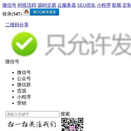
微信号
码怪活码
源码交易
云服务器
SEO优化
小程序
影视
定
收录(
547
)
二维码分享
微信号
微信号
公众号
微信群
货源
小程序
营销
搜索