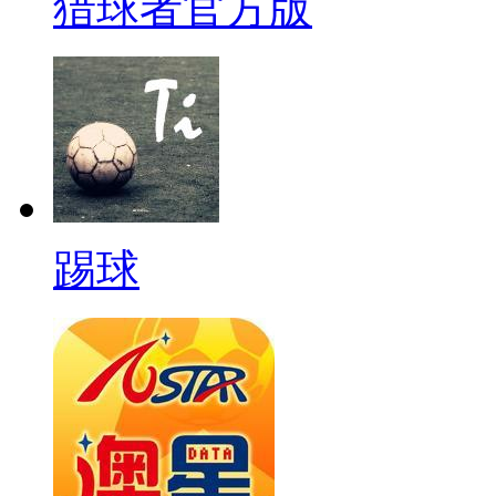
猎球者官方版
踢球