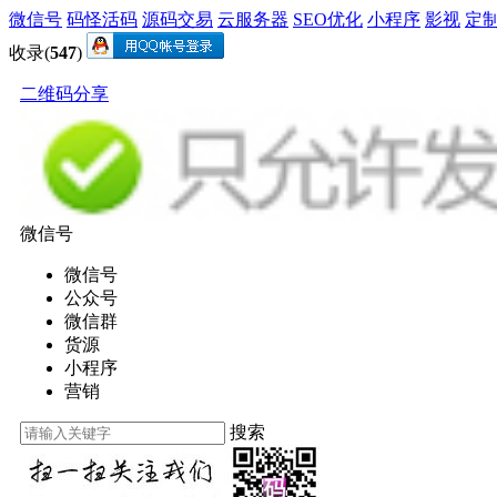
微信号
码怪活码
源码交易
云服务器
SEO优化
小程序
影视
定
收录(
547
)
二维码分享
微信号
微信号
公众号
微信群
货源
小程序
营销
搜索