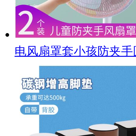
电风扇罩套小孩防夹手