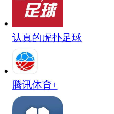
认真的虎扑足球
腾讯体育+