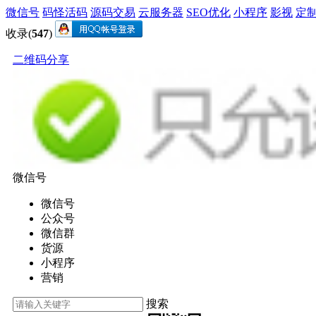
微信号
码怪活码
源码交易
云服务器
SEO优化
小程序
影视
定
收录(
547
)
二维码分享
微信号
微信号
公众号
微信群
货源
小程序
营销
搜索