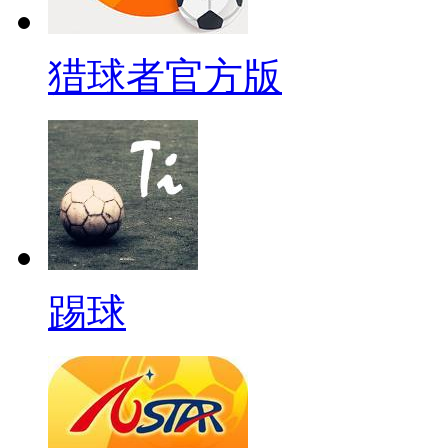
猎球者官方版
踢球