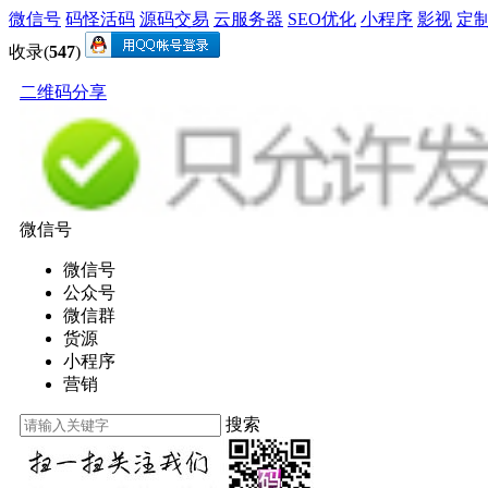
微信号
码怪活码
源码交易
云服务器
SEO优化
小程序
影视
定
收录(
547
)
二维码分享
微信号
微信号
公众号
微信群
货源
小程序
营销
搜索