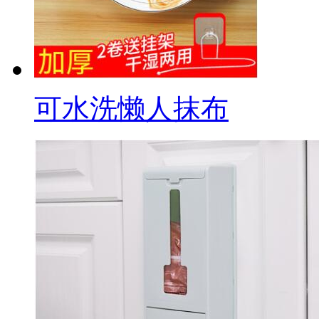
可水洗懒人抹布