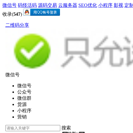
微信号
码怪活码
源码交易
云服务器
SEO优化
小程序
影视
定
收录(
547
)
二维码分享
微信号
微信号
公众号
微信群
货源
小程序
营销
搜索