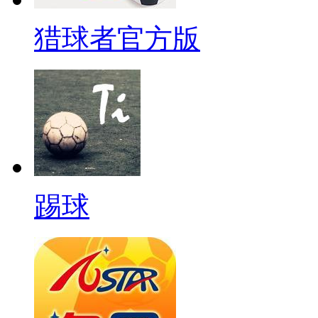
猎球者官方版
踢球