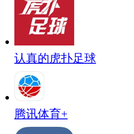
认真的虎扑足球
腾讯体育+