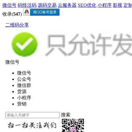
微信号
码怪活码
源码交易
云服务器
SEO优化
小程序
影视
定
收录(
547
)
二维码分享
微信号
微信号
公众号
微信群
货源
小程序
营销
搜索