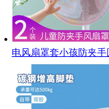
电风扇罩套小孩防夹手