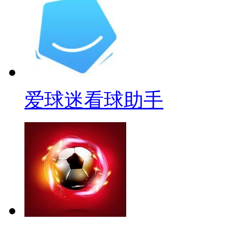
爱球迷看球助手