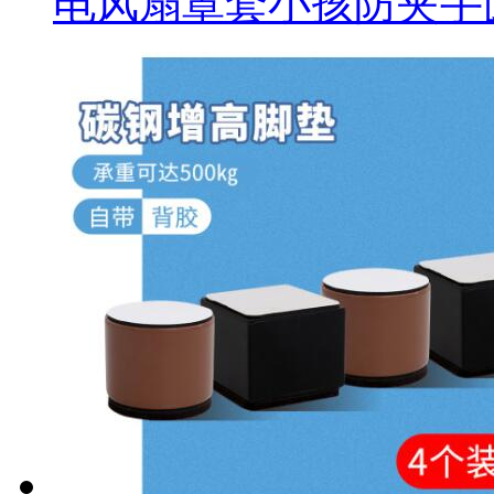
电风扇罩套小孩防夹手