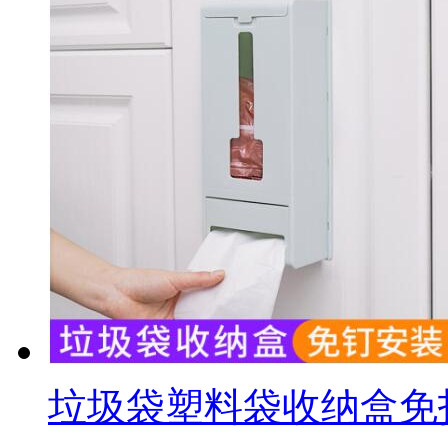
垃圾袋塑料袋收纳盒免