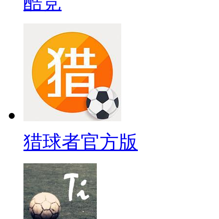
酷竞
猎球者官方版