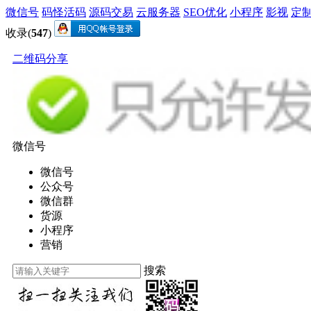
微信号
码怪活码
源码交易
云服务器
SEO优化
小程序
影视
定
收录(
547
)
二维码分享
微信号
微信号
公众号
微信群
货源
小程序
营销
搜索