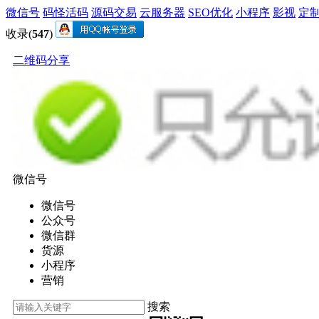
微信号
码怪活码
源码交易
云服务器
SEO优化
小程序
影视
定
收录(
547
)
二维码分享
微信号
微信号
公众号
微信群
货源
小程序
营销
搜索