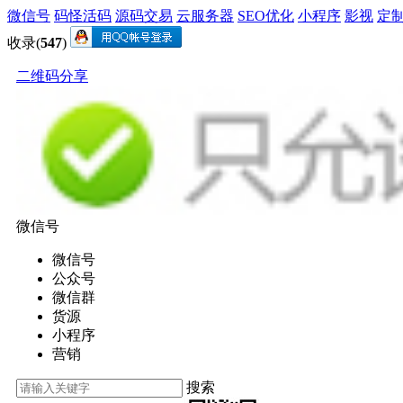
微信号
码怪活码
源码交易
云服务器
SEO优化
小程序
影视
定
收录(
547
)
二维码分享
微信号
微信号
公众号
微信群
货源
小程序
营销
搜索