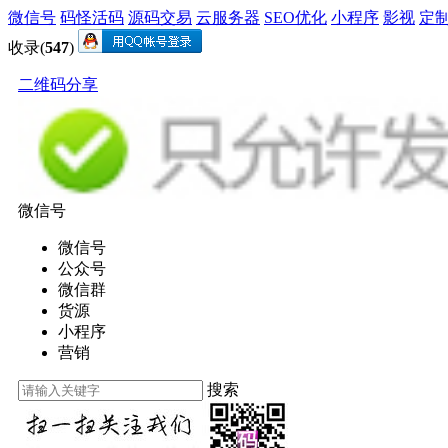
微信号
码怪活码
源码交易
云服务器
SEO优化
小程序
影视
定
收录(
547
)
二维码分享
微信号
微信号
公众号
微信群
货源
小程序
营销
搜索