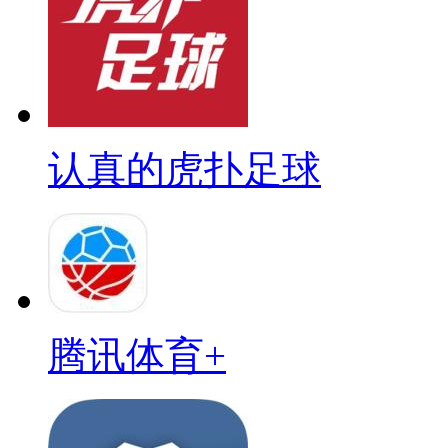
认真的虎扑足球
腾讯体育+