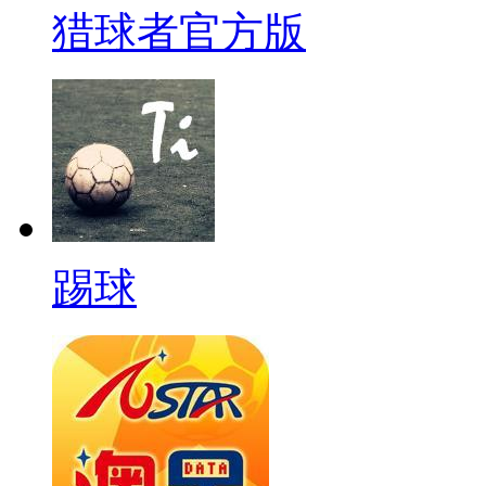
猎球者官方版
踢球