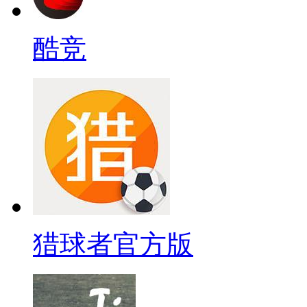
酷竞
猎球者官方版