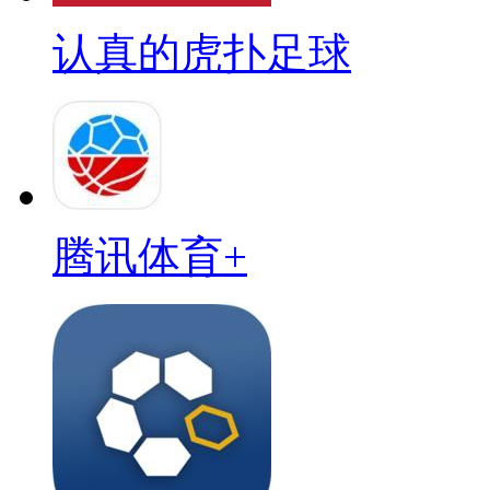
认真的虎扑足球
腾讯体育+