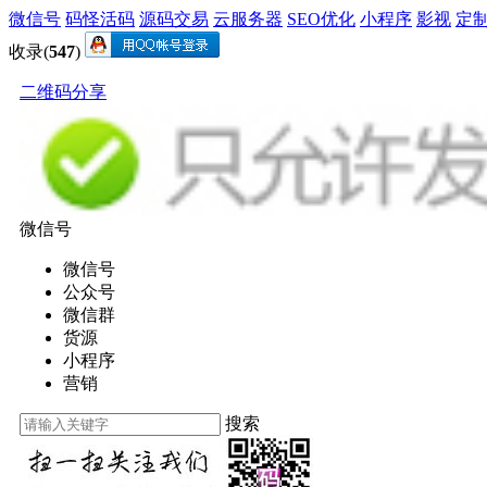
微信号
码怪活码
源码交易
云服务器
SEO优化
小程序
影视
定
收录(
547
)
二维码分享
微信号
微信号
公众号
微信群
货源
小程序
营销
搜索