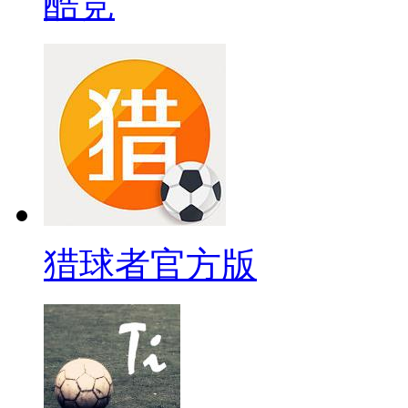
酷竞
猎球者官方版