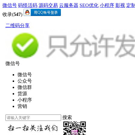
微信号
码怪活码
源码交易
云服务器
SEO优化
小程序
影视
定
收录(
547
)
二维码分享
微信号
微信号
公众号
微信群
货源
小程序
营销
搜索