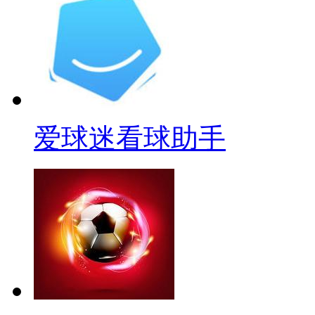
爱球迷看球助手