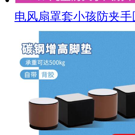
电风扇罩套小孩防夹手