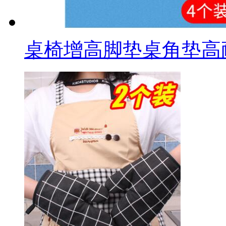
桌椅增高脚垫桌角垫高