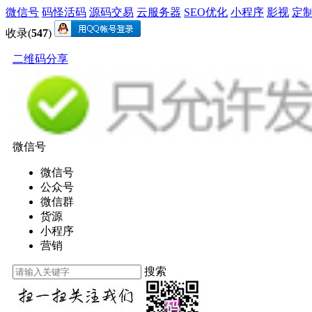
微信号
码怪活码
源码交易
云服务器
SEO优化
小程序
影视
定
收录(
547
)
二维码分享
微信号
微信号
公众号
微信群
货源
小程序
营销
搜索