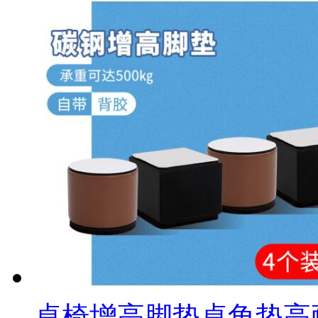
桌椅增高脚垫桌角垫高