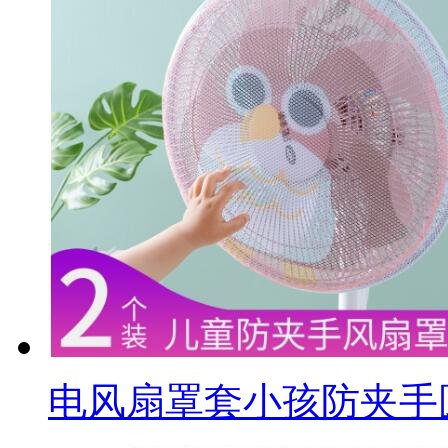
电风扇罩套小孩防夹手