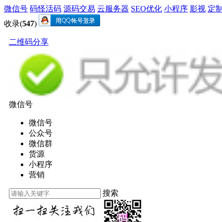
微信号
码怪活码
源码交易
云服务器
SEO优化
小程序
影视
定
收录(
547
)
二维码分享
微信号
微信号
公众号
微信群
货源
小程序
营销
搜索