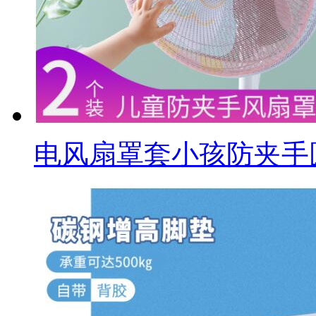
电风扇罩套小孩防夹手