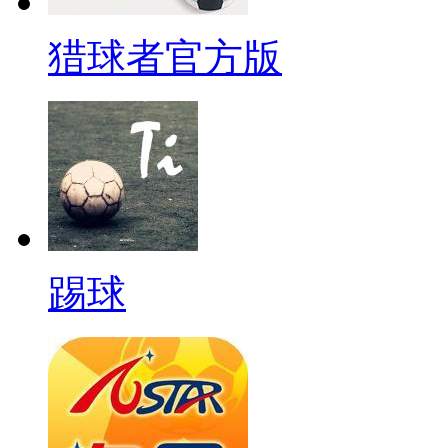
猎球者官方版
踢球