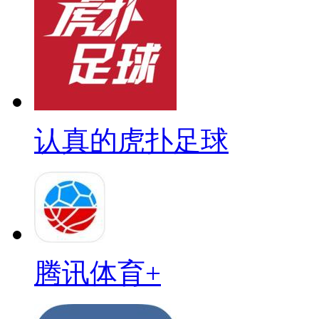
认真的虎扑足球
腾讯体育+