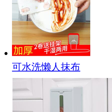
可水洗懒人抹布