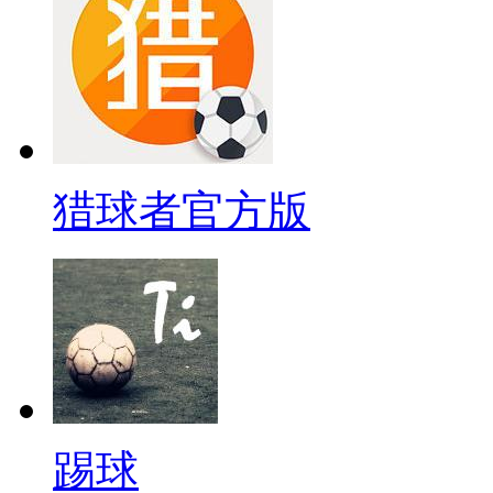
猎球者官方版
踢球