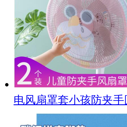
电风扇罩套小孩防夹手