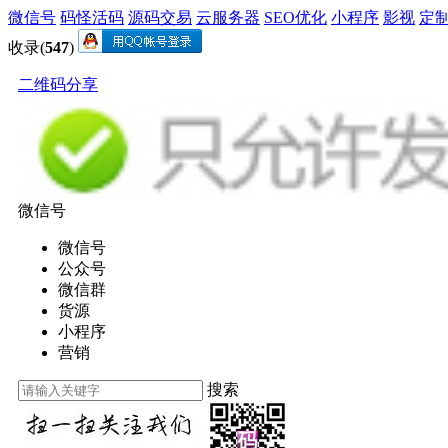
微信号
码怪活码
源码交易
云服务器
SEO优化
小程序
影视
定
收录(
547
)
二维码分享
微信号
微信号
公众号
微信群
货源
小程序
营销
搜索