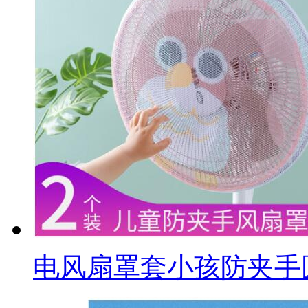
电风扇罩套小孩防夹手