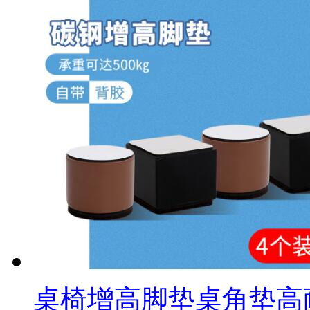
桌椅增高脚垫桌角垫高