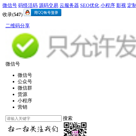
微信号
码怪活码
源码交易
云服务器
SEO优化
小程序
影视
定
收录(
547
)
二维码分享
微信号
微信号
公众号
微信群
货源
小程序
营销
搜索