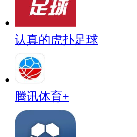
认真的虎扑足球
腾讯体育+