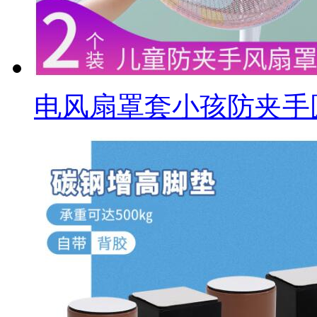
电风扇罩套小孩防夹手