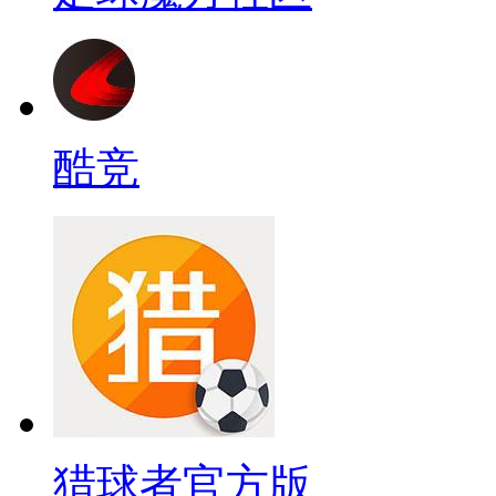
酷竞
猎球者官方版